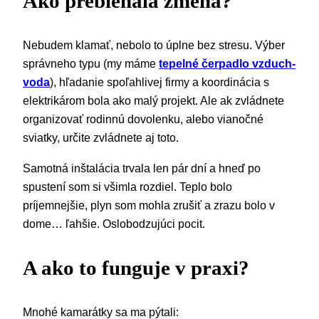
Ako prebiehala zmena?
Nebudem klamať, nebolo to úplne bez stresu. Výber
správneho typu (my máme
tepelné čerpadlo vzduch-
voda
), hľadanie spoľahlivej firmy a koordinácia s
elektrikárom bola ako malý projekt. Ale ak zvládnete
organizovať rodinnú dovolenku, alebo vianočné
sviatky, určite zvládnete aj toto.
Samotná inštalácia trvala len pár dní a hneď po
spustení som si všimla rozdiel. Teplo bolo
príjemnejšie, plyn som mohla zrušiť a zrazu bolo v
dome… ľahšie. Oslobodzujúci pocit.
A ako to funguje v praxi?
Mnohé kamarátky sa ma pýtali: