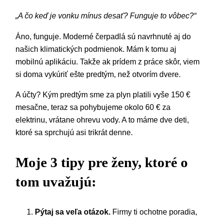
„A čo keď je vonku mínus desať? Funguje to vôbec?“
Áno, funguje. Moderné čerpadlá sú navrhnuté aj do
našich klimatických podmienok. Mám k tomu aj
mobilnú aplikáciu. Takže ak prídem z práce skôr, viem
si doma vykúriť ešte predtým, než otvorím dvere.
A účty? Kým predtým sme za plyn platili vyše 150 €
mesačne, teraz sa pohybujeme okolo 60 € za
elektrinu, vrátane ohrevu vody. A to máme dve deti,
ktoré sa sprchujú asi trikrát denne.
Moje 3 tipy pre ženy, ktoré o
tom uvažujú:
Pýtaj sa veľa otázok.
Firmy ti ochotne poradia,