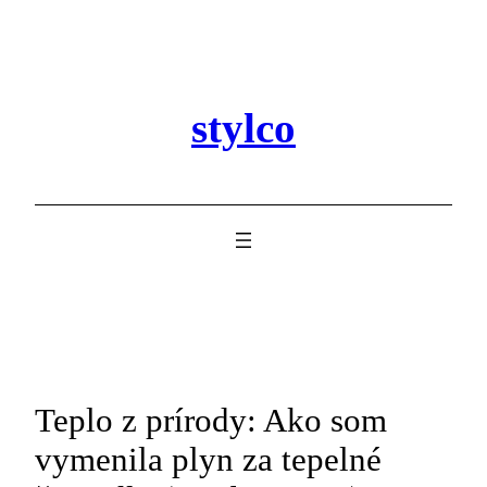
Prejsť
na
obsah
stylco
Teplo z prírody: Ako som
vymenila plyn za tepelné