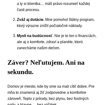
a ty si klientka… máš právo rozumieť každej
časti procesu.
Zváž aj dotácie.
Mne pomohol štátny program,
ktorý výrazne znížil počiatočné náklady.
Mysli na budúcnosť.
Nie je to len o financiách,
ale aj o komforte, zdraví a planéte, ktorú
zanecháme našim deťom.
Záver? Neľutujem. Ani na
sekundu.
Domov je miesto, kde by sme sa mali cítiť dobre. Pre
mňa to znamená aj žiť zodpovedne a komfortne
zároveň. Teplo z prírody, bez plynu, bez fosilných
palív, a hlavne … bez výčitiek.