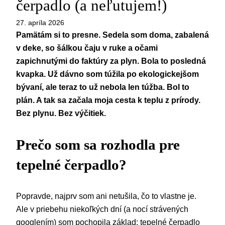
čerpadlo (a neľutujem!)
27. apríla 2026
Pamätám si to presne. Sedela som doma, zabalená
v deke, so šálkou čaju v ruke a očami
zapichnutými do faktúry za plyn. Bola to posledná
kvapka. Už dávno som túžila po ekologickejšom
bývaní, ale teraz to už nebola len túžba. Bol to
plán. A tak sa začala moja cesta k teplu z prírody.
Bez plynu. Bez výčitiek.
Prečo som sa rozhodla pre
tepelné čerpadlo?
Popravde, najprv som ani netušila, čo to vlastne je.
Ale v priebehu niekoľkých dní (a nocí strávených
googlením) som pochopila základ: tepelné čerpadlo