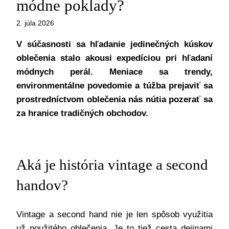
módne poklady?
2. júla 2026
V súčasnosti sa hľadanie jedinečných kúskov
oblečenia stalo akousi expedíciou pri hľadaní
módnych perál. Meniace sa trendy,
environmentálne povedomie a túžba prejaviť sa
prostredníctvom oblečenia nás nútia pozerať sa
za hranice tradičných obchodov.
Aká je história vintage a second
handov?
Vintage a second hand nie je len spôsob využitia
už použitého oblečenia. Je to tiež cesta dejinami