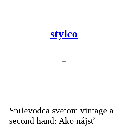
Prejsť
na
obsah
stylco
Sprievodca svetom vintage a
second hand: Ako nájsť