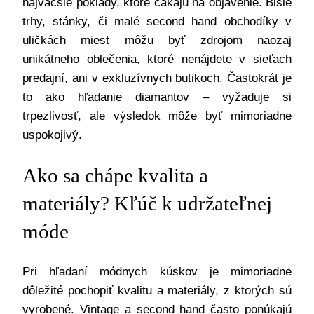
najväčšie poklady, ktoré čakajú na objavenie. Blšie
trhy, stánky, či malé second hand obchodíky v
uličkách miest môžu byť zdrojom naozaj
unikátneho oblečenia, ktoré nenájdete v sieťach
predajní, ani v exkluzívnych butikoch. Častokrát je
to ako hľadanie diamantov – vyžaduje si
trpezlivosť, ale výsledok môže byť mimoriadne
uspokojivý.
Ako sa chápe kvalita a
materiály? Kľúč k udržateľnej
móde
Pri hľadaní módnych kúskov je mimoriadne
dôležité pochopiť kvalitu a materiály, z ktorých sú
vyrobené. Vintage a second hand často ponúkajú